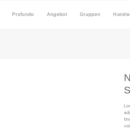
Profundo
Angebot
Gruppen
Handw
N
S
Lo
ad
ti
vol