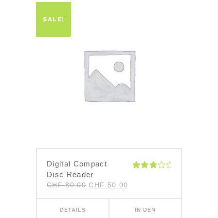
SALE!
Digital Compact
Disc Reader
Bewertet
mit
Ursprünglicher
Aktueller
CHF
80.00
CHF
50.00
3.00
Preis
Preis
war:
ist:
von 5
CHF 80.00
CHF 50.00.
DETAILS
IN DEN