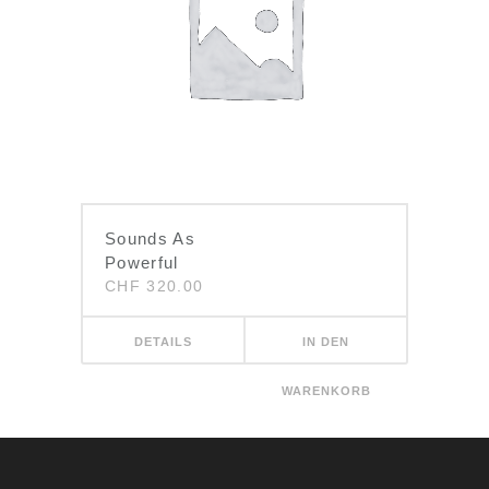
Sounds As
Powerful
CHF
320.00
DETAILS
IN DEN
WARENKORB