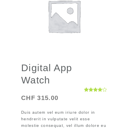
Digital App
Watch
Bewertet
1
CHF
315.00
mit
4.00
von 5,
basierend
Duis autem vel eum iriure dolor in
auf
Kundenbewertung
hendrerit in vulputate velit esse
molestie consequat, vel illum dolore eu