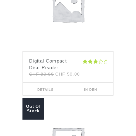
Digital Compact
Disc Reader
Bewertet
mit
CHF
80.00
CHF
50.00
3.00
von 5
DETAILS
IN DEN
WARENKORB
Out Of
Stock