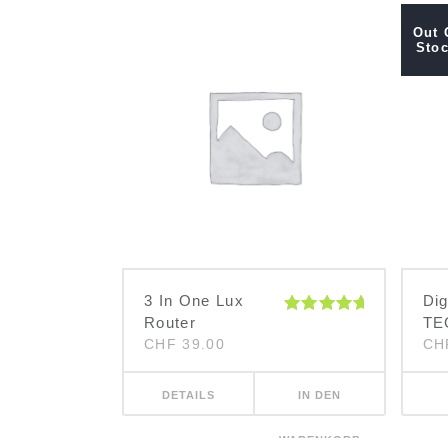
Out 
Sto
3 In One Lux
Dig
Router
TE
Bewertet
mit
5.00
CHF
39.00
CH
von 5
DETAILS
IN DEN
WARENKORB