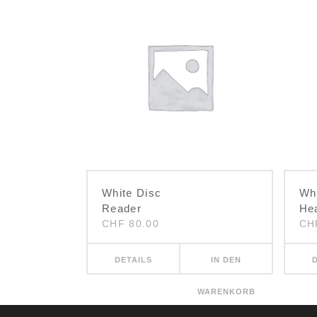
White Disc
Wh
Reader
He
CHF
80.00
CH
DETAILS
IN DEN
WARENKORB