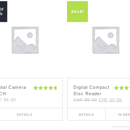
Of
SALE!
ck
ital Camera
Digital Compact
CH
Disc Reader
Bewertet
Bewert
mit
5.00
mit
Ursprüngliche
Akt
F
95.00
CHF
80.00
CHF
50.00
von 5
3.00
Preis
Pre
war:
ist:
von 5
CHF 80.00
CHF
DETAILS
DETAILS
IN DE
WARENK