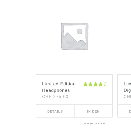
Limited Edition
Lu
Headphones
Dig
Bewertet
mit
4.00
CHF
275.00
CH
von 5
DETAILS
IN DEN
WARENKORB