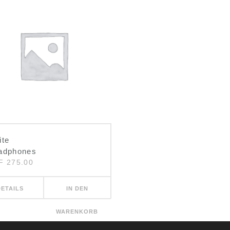
ite
adphones
F
275.00
DETAILS
IN DEN
WARENKORB