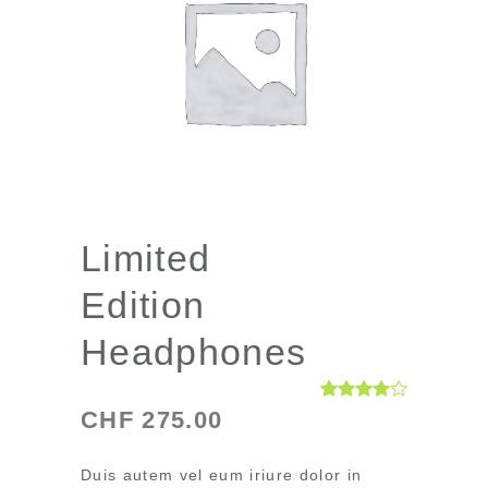
Limited
Edition
Headphones
Bewertet
1
CHF
275.00
mit
4.00
von 5,
basierend
Duis autem vel eum iriure dolor in
auf