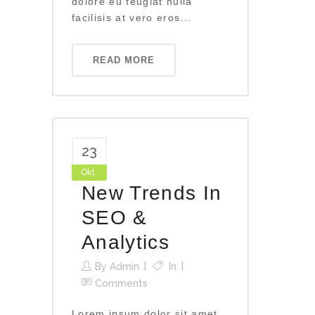
dolore eu feugiat nulla
facilisis at vero eros...
READ MORE
23
Okt.
New Trends In
SEO &
Analytics
By
Admin
In
Comments
Lorem ipsum dolor sit amet,