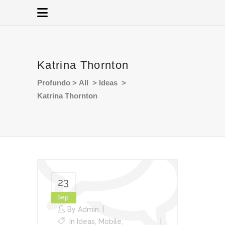
Katrina Thornton
Profundo
>
All
>
Ideas
>
Katrina Thornton
23
Sep.
By
Admin
In
Ideas
,
Mobile
,