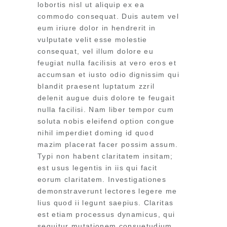
lobortis nisl ut aliquip ex ea
commodo consequat. Duis autem vel
eum iriure dolor in hendrerit in
vulputate velit esse molestie
consequat, vel illum dolore eu
feugiat nulla facilisis at vero eros et
accumsan et iusto odio dignissim qui
blandit praesent luptatum zzril
delenit augue duis dolore te feugait
nulla facilisi. Nam liber tempor cum
soluta nobis eleifend option congue
nihil imperdiet doming id quod
mazim placerat facer possim assum.
Typi non habent claritatem insitam;
est usus legentis in iis qui facit
eorum claritatem. Investigationes
demonstraverunt lectores legere me
lius quod ii legunt saepius. Claritas
est etiam processus dynamicus, qui
sequitur mutationem consuetudium