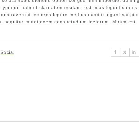
m soluta nobis eleifend option congue nihil imperdiet doming
pi non habent claritatem insitam; est usus legentis in iis 
monstraverunt lectores legere me lius quod ii legunt saepiu
ui sequitur mutationem consuetudium lectorum. Mirum est
Social