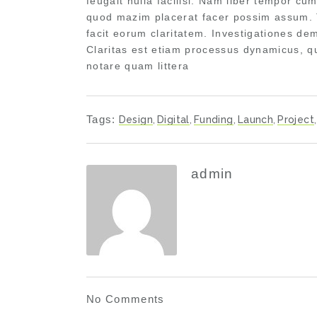
feugait nulla facilisi. Nam liber tempor cu
quod mazim placerat facer possim assum. Ty
facit eorum claritatem. Investigationes de
Claritas est etiam processus dynamicus, q
notare quam littera
Tags:
Design
,
Digital
,
Funding
,
Launch
,
Project
,
admin
No Comments