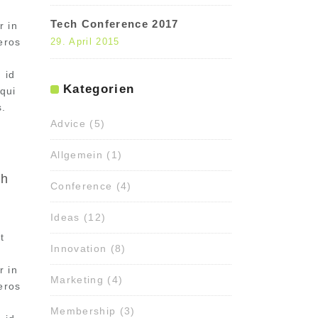
Tech Conference 2017
r in
 eros
29. April 2015
 id
Kategorien
qui
s.
Advice
(5)
Allgemein
(1)
bh
Conference
(4)
Ideas
(12)
t
Innovation
(8)
r in
Marketing
(4)
 eros
Membership
(3)