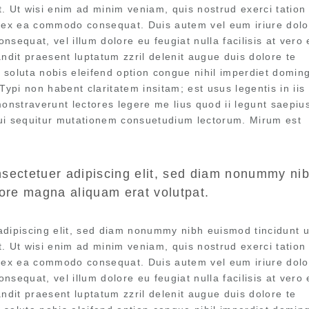
. Ut wisi enim ad minim veniam, quis nostrud exerci tation
uip ex ea commodo consequat. Duis autem vel eum iriure dolo
onsequat, vel illum dolore eu feugiat nulla facilisis at vero
ndit praesent luptatum zzril delenit augue duis dolore te
m soluta nobis eleifend option congue nihil imperdiet doming
pi non habent claritatem insitam; est usus legentis in iis 
monstraverunt lectores legere me lius quod ii legunt saepiu
ui sequitur mutationem consuetudium lectorum. Mirum est
nsectetuer adipiscing elit, sed diam nonummy ni
lore magna aliquam erat volutpat.
adipiscing elit, sed diam nonummy nibh euismod tincidunt u
. Ut wisi enim ad minim veniam, quis nostrud exerci tation
uip ex ea commodo consequat. Duis autem vel eum iriure dolo
onsequat, vel illum dolore eu feugiat nulla facilisis at vero
ndit praesent luptatum zzril delenit augue duis dolore te