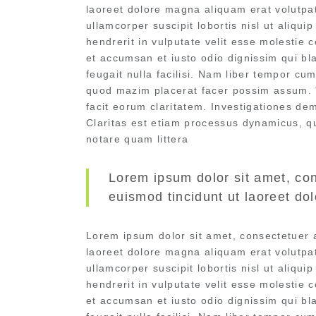
laoreet dolore magna aliquam erat volutpat
ullamcorper suscipit lobortis nisl ut aliq
hendrerit in vulputate velit esse molestie c
et accumsan et iusto odio dignissim qui bla
feugait nulla facilisi. Nam liber tempor cu
quod mazim placerat facer possim assum. Ty
facit eorum claritatem. Investigationes de
Claritas est etiam processus dynamicus, q
notare quam littera
Lorem ipsum dolor sit amet, co
euismod tincidunt ut laoreet do
Lorem ipsum dolor sit amet, consectetuer 
laoreet dolore magna aliquam erat volutpat
ullamcorper suscipit lobortis nisl ut aliq
hendrerit in vulputate velit esse molestie c
et accumsan et iusto odio dignissim qui bla